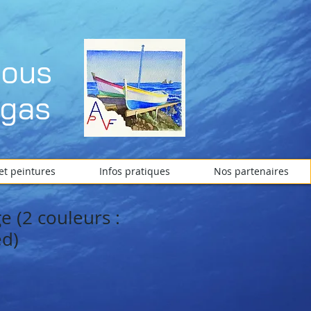
dous
égas
et peintures
Infos pratiques
Nos partenaires
e (2 couleurs :
ed)