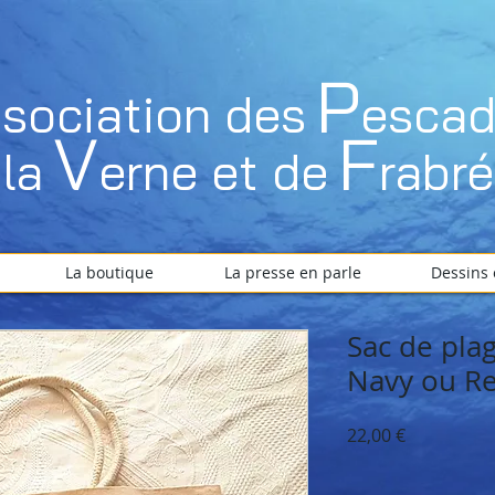
P
ssociation des
esca
V
F
la
erne et de
rabr
La boutique
La presse en parle
Dessins 
Sac de plag
Navy ou R
Prix
22,00 €